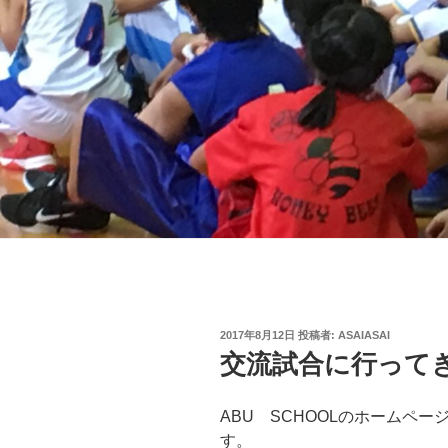
投
2017年8月12日
投稿者:
ASAIASAI
稿
交流試合に行って
日:
ABU SCHOOLのホームペ
す。