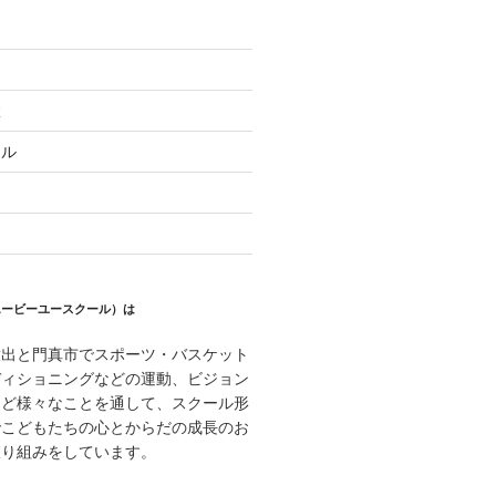
室
ール
 （エービーユースクール）は
放出と門真市でスポーツ・バスケット
ディショニングなどの運動、ビジョン
など様々なことを通して、スクール形
でこどもたちの心とからだの成長のお
取り組みをしています。