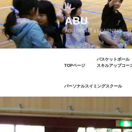
コ
ン
テ
ABU
ン
ABU SPORT＆LEARNING
ツ
へ
ス
キ
バスケットボール
ッ
TOPページ
スキルアップコー
プ
パーソナルスイミングスクール