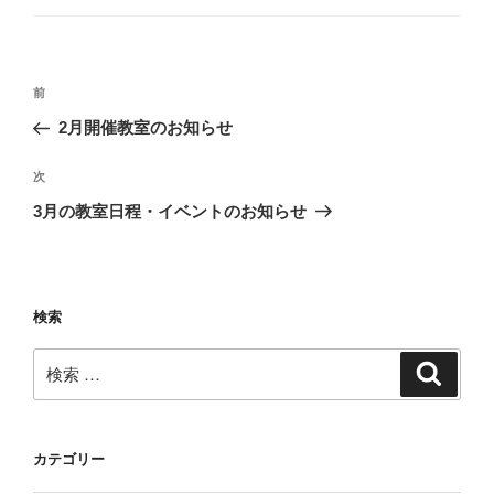
ゴ
リ
ー
投
過
前
稿
去
2月開催教室のお知らせ
ナ
の
ビ
投
次
次
稿
ゲ
の
3月の教室日程・イベントのお知らせ
投
ー
稿
シ
ョ
検索
ン
検
検
索
索:
カテゴリー