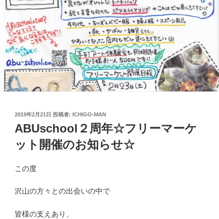
投
2019年2月21日
投稿者:
ICHIGO-MAN
稿
ABUschool２周年☆フリーマーケ
日:
ット開催のお知らせ☆
この度
沢山の方々との出会いの中で
皆様の支えあり、