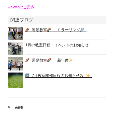
walottaのご案内
関連ブログ
運動教室
ミラーリング
1月の教室日程・イベントのお知らせ
運動教室
新年度
7月教室開催日程のお知らせ
カ
未分類
テ