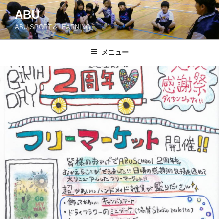
コ
ABU
ン
ABU SPORT＆LEARNING
テ
ン
ツ
メニュー
へ
ス
キ
ッ
プ