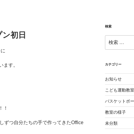
検索
ープン初日
検
索:
ジに
います。
カテゴリー
お知らせ
こども運動教
バスケットボ
た！！
教室の様子
ずつ自分たちの手で作ってきたOffice
未分類