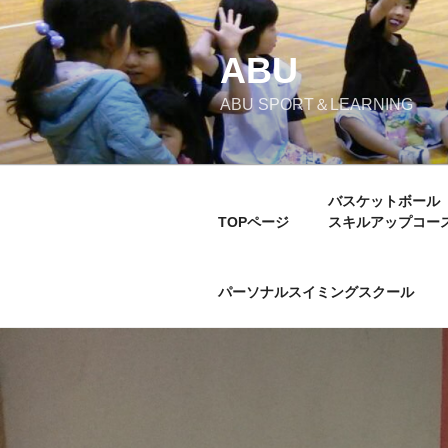
コ
ン
テ
ABU
ン
ABU SPORT＆LEARNING
ツ
へ
ス
キ
バスケットボール
ッ
TOPページ
スキルアップコー
プ
パーソナルスイミングスクール