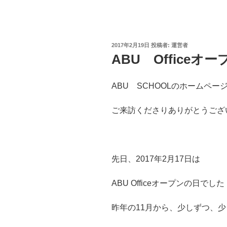
投
2017年2月19日
投稿者:
運営者
稿
ABU Officeオ
日:
ABU SCHOOLのホームペー
ご来訪くださりありがとうござ
先日、2017年2月17日は
ABU Officeオープンの日でし
昨年の11月から、少しずつ、少し