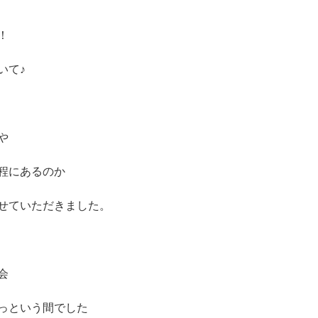
！
いて♪
や
程にあるのか
せていただきました。
会
っという間でした