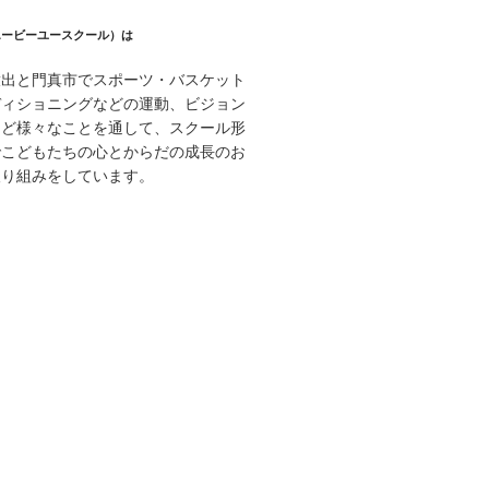
 （エービーユースクール）は
放出と門真市でスポーツ・バスケット
ディショニングなどの運動、ビジョン
など様々なことを通して、スクール形
でこどもたちの心とからだの成長のお
取り組みをしています。