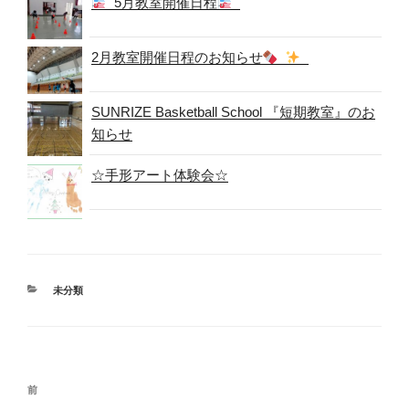
5月教室開催日程
2月教室開催日程のお知らせ
SUNRIZE Basketball School 『短期教室』のお
知らせ
☆手形アート体験会☆
カ
未分類
テ
ゴ
リ
ー
投
過
前
稿