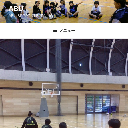
コ
ABU
ン
ABU SPORT＆LEARNING
テ
ン
ツ
メニュー
へ
ス
キ
ッ
プ