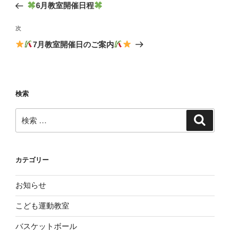
去
6月教室開催日程
ナ
の
ビ
投
次
次
稿
ゲ
の
7月教室開催日のご案内
投
ー
稿
シ
ョ
検索
ン
検
検
索
索:
カテゴリー
お知らせ
こども運動教室
バスケットボール