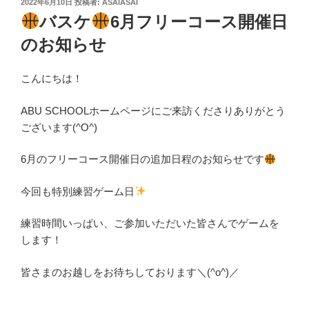
投
2022年6月10日
投稿者:
ASAIASAI
稿
バスケ
6月フリーコース開催日
日:
のお知らせ
こんにちは！
ABU SCHOOLホームページにご来訪くださりありがとう
ございます(^O^)
6月のフリーコース開催日の追加日程のお知らせです
今回も特別練習ゲーム日
練習時間いっぱい、ご参加いただいた皆さんでゲームを
します！
皆さまのお越しをお待ちしております＼(^o^)／