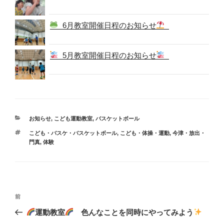
6月教室開催日程のお知らせ
5月教室開催日程のお知らせ
カ
お知らせ
,
こども運動教室
,
バスケットボール
テ
タ
こども・バスケ・バスケットボール
,
こども・体操・運動
,
今津・放出・
ゴ
グ
門真
,
体験
リ
ー
投
過
前
稿
去
運動教室
色んなことを同時にやってみよう
ナ
の