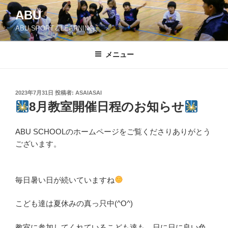
コ
ABU
ン
ABU SPORT＆LEARNING
テ
ン
ツ
メニュー
へ
ス
キ
投
2023年7月31日
投稿者:
ASAIASAI
稿
ッ
8月教室開催日程のお知らせ
日:
プ
ABU SCHOOLのホームページをご覧くださりありがとう
ございます。
毎日暑い日が続いていますね
こども達は夏休みの真っ只中(^O^)
教室に参加してくれているこども達も、日に日に良い色