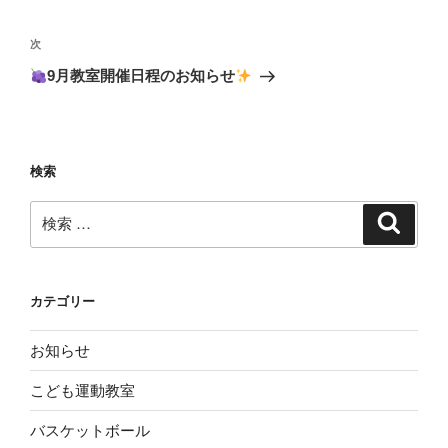
ビ
投
稿
ゲ
次
次
の
ー
9月教室開催日程のお知らせ
投
シ
稿
ョ
ン
検索
検
検
索
索:
カテゴリー
お知らせ
こども運動教室
バスケットボール