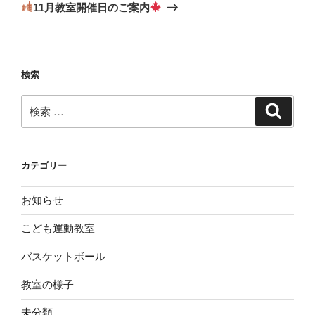
稿
ゲ
の
11月教室開催日のご案内
投
ー
稿
シ
ョ
検索
ン
検
検
索
索:
カテゴリー
お知らせ
こども運動教室
バスケットボール
教室の様子
未分類