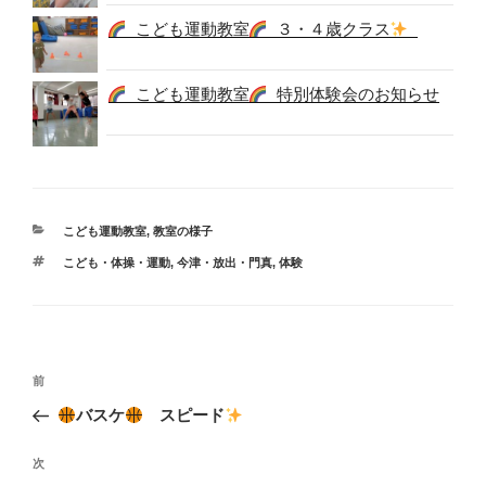
こども運動教室
３・４歳クラス
こども運動教室
特別体験会のお知らせ
カ
こども運動教室
,
教室の様子
テ
タ
こども・体操・運動
,
今津・放出・門真
,
体験
ゴ
グ
リ
ー
投
過
前
稿
去
バスケ
スピード
ナ
の
ビ
投
次
次