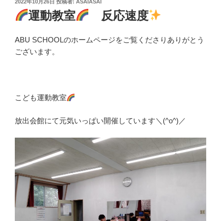
投
2022年10月26日
投稿者:
ASAIASAI
稿
運動教室
反応速度
日:
ABU SCHOOLのホームページをご覧くださりありがとう
ございます。
こども運動教室
放出会館にて元気いっぱい開催しています＼(^o^)／