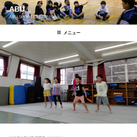
コ
ABU
ン
ABU SPORT＆LEARNING
テ
ン
ツ
メニュー
へ
ス
キ
ッ
プ