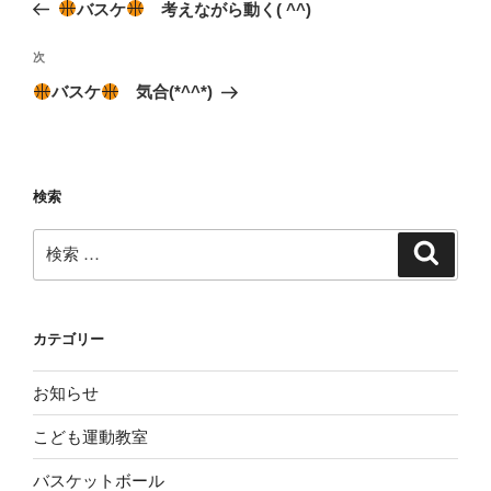
去
バスケ
考えながら動く( ^^)
ナ
の
ビ
投
次
次
稿
ゲ
の
バスケ
気合(*^^*)
投
ー
稿
シ
ョ
検索
ン
検
検
索
索:
カテゴリー
お知らせ
こども運動教室
バスケットボール