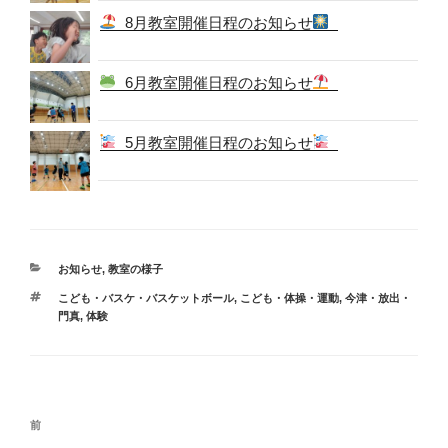
8月教室開催日程のお知らせ
6月教室開催日程のお知らせ
5月教室開催日程のお知らせ
カ
お知らせ
,
教室の様子
テ
タ
こども・バスケ・バスケットボール
,
こども・体操・運動
,
今津・放出・
ゴ
グ
門真
,
体験
リ
ー
投
過
前
稿