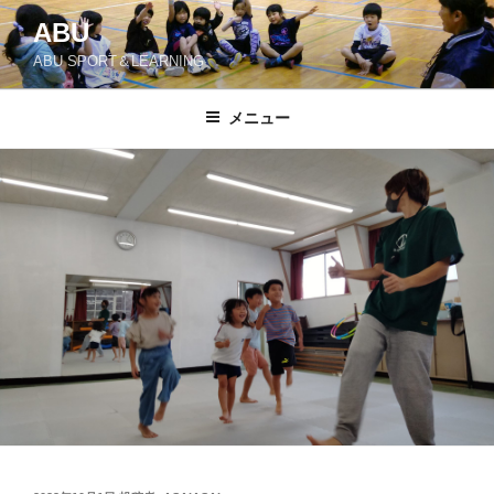
コ
ABU
ン
ABU SPORT＆LEARNING
テ
ン
ツ
メニュー
へ
ス
キ
ッ
プ