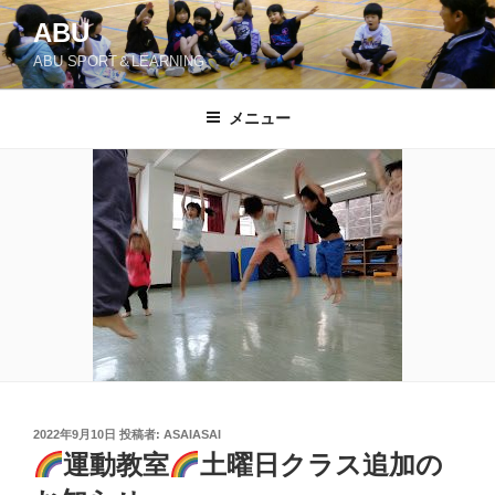
コ
ABU
ン
ABU SPORT＆LEARNING
テ
ン
ツ
メニュー
へ
ス
キ
ッ
プ
投
2022年9月10日
投稿者:
ASAIASAI
稿
運動教室
土曜日クラス追加の
日: