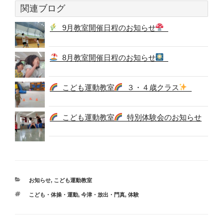
関連ブログ
9月教室開催日程のお知らせ
8月教室開催日程のお知らせ
こども運動教室
３・４歳クラス
こども運動教室
特別体験会のお知らせ
カ
お知らせ
,
こども運動教室
テ
タ
こども・体操・運動
,
今津・放出・門真
,
体験
ゴ
グ
リ
ー