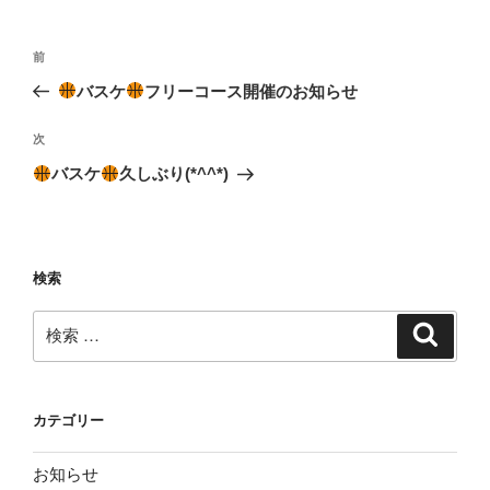
投
過
前
稿
去
バスケ
フリーコース開催のお知らせ
ナ
の
ビ
投
次
次
稿
ゲ
の
バスケ
久しぶり(*^^*)
投
ー
稿
シ
ョ
検索
ン
検
検
索
索:
カテゴリー
お知らせ