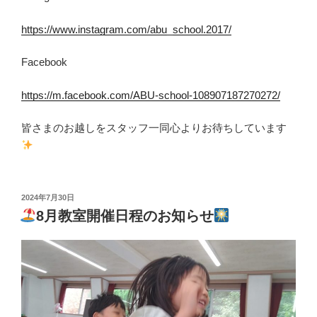
https://www.instagram.com/abu_school.2017/
Facebook
https://m.facebook.com/ABU-school-108907187270272/
皆さまのお越しをスタッフ一同心よりお待ちしています
投
2024年7月30日
稿
8月教室開催日程のお知らせ
日: