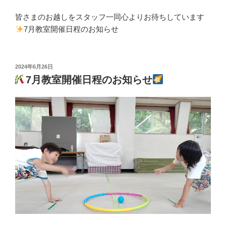
皆さまのお越しをスタッフ一同心よりお待ちしています
7月教室開催日程のお知らせ
投
2024年6月26日
稿
7月教室開催日程のお知らせ
日: