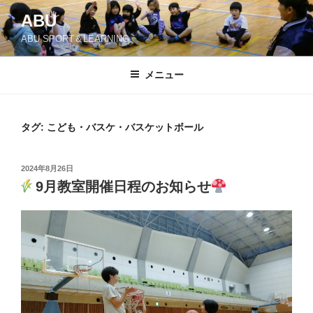
コ
ABU
ン
ABU SPORT＆LEARNING
テ
ン
ツ
メニュー
へ
ス
キ
タグ:
こども・バスケ・バスケットボール
ッ
プ
投
2024年8月26日
稿
9月教室開催日程のお知らせ
日: